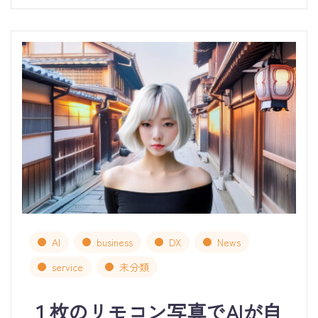
AI
business
DX
News
service
未分類
１枚のリモコン写真でAIが自