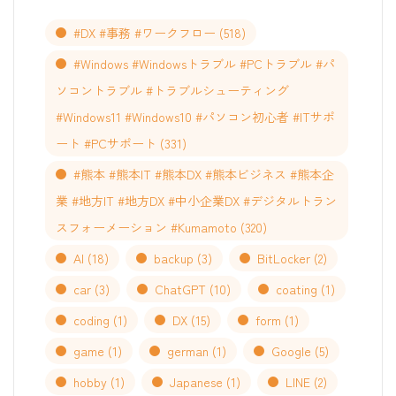
#DX #事務 #ワークフロー
(518)
#Windows #Windowsトラブル #PCトラブル #パ
ソコントラブル #トラブルシューティング
#Windows11 #Windows10 #パソコン初心者 #ITサポ
ート #PCサポート
(331)
#熊本 #熊本IT #熊本DX #熊本ビジネス #熊本企
業 #地方IT #地方DX #中小企業DX #デジタルトラン
スフォーメーション #Kumamoto
(320)
AI
(18)
backup
(3)
BitLocker
(2)
car
(3)
ChatGPT
(10)
coating
(1)
coding
(1)
DX
(15)
form
(1)
game
(1)
german
(1)
Google
(5)
hobby
(1)
Japanese
(1)
LINE
(2)