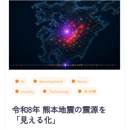
AI
development
News
society
Technology
未分類
令和8年 熊本地震の震源を
「見える化」