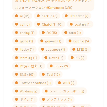
業 #地方IT #地方DX #中小企業DX #デジタルトラン
スフォーメーション #Kumamoto
(320)
AI
(18)
backup
(3)
BitLocker
(2)
car
(3)
ChatGPT
(10)
coating
(1)
coding
(1)
DX
(15)
form
(1)
game
(1)
german
(1)
Google
(5)
hobby
(1)
Japanese
(1)
LINE
(2)
Marburg
(1)
News
(15)
PC
(2)
PC買い替え
(1)
repair
(2)
SNS
(302)
Tool
(10)
Traffic conditions
(1)
WEB
(2)
Windows
(2)
ショートカットキー
(2)
ドイツ
(1)
メンテナンス
(1)