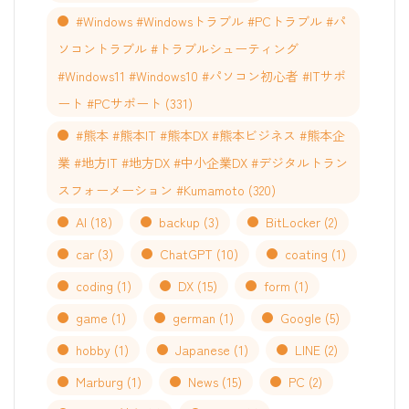
#Windows #Windowsトラブル #PCトラブル #パ
ソコントラブル #トラブルシューティング
#Windows11 #Windows10 #パソコン初心者 #ITサポ
ート #PCサポート
(331)
#熊本 #熊本IT #熊本DX #熊本ビジネス #熊本企
業 #地方IT #地方DX #中小企業DX #デジタルトラン
スフォーメーション #Kumamoto
(320)
AI
(18)
backup
(3)
BitLocker
(2)
car
(3)
ChatGPT
(10)
coating
(1)
coding
(1)
DX
(15)
form
(1)
game
(1)
german
(1)
Google
(5)
hobby
(1)
Japanese
(1)
LINE
(2)
Marburg
(1)
News
(15)
PC
(2)