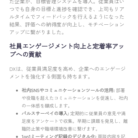
た企業が、目標管理システムを導入。従業員はい
つでも自身の目標と進捗を確認でき、上司もリア
ルタイムでフィードバックを行えるようになった
結果、評価への納得度が向上し、モチベーション
アップに繋がりました。
社員エンゲージメント向上と定着率アッ
プへの貢献
DXは、従業員満足度を高め、企業へのエンゲージ
メントを強化する側面も持ちます。
社内SNSやコミュニケーションツールの活用:
部署
や役職を超えたコミュニケーションを促進し、社内
の一体感を醸成します。
パルスサーベイの導入:
定期的に従業員の意見や満
足度をアンケートで収集。早期に課題を発見し、離
職防止策や職場環境改善に繋げます。
1on1ミーティング記録のデジタル化:
面談内容を記