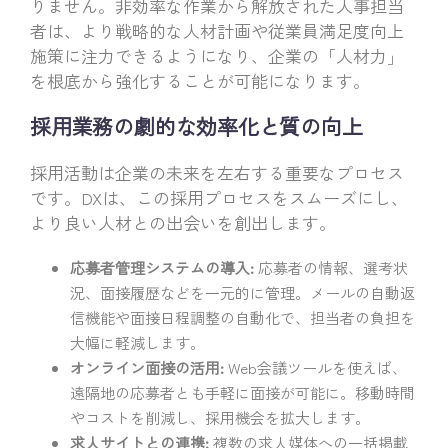
りません。非効率な作業から解放された人事担当
者は、より戦略的な人材計画や従業員満足度向上
施策に注力できるようになり、企業の「人材力」
を根底から強化することが可能になります。
採用業務の劇的な効率化と質の向上
採用活動は企業の未来を左右する重要なプロセス
です。DXは、この採用プロセスをスムーズにし、
より良い人材との出会いを創出します。
応募者管理システムの導入:
応募者の情報、選考状
況、面接履歴などを一元的に管理。メールの自動返
信機能や面接日程調整の自動化で、担当者の負担を
大幅に軽減します。
オンライン面接の活用:
Web会議ツールを使えば、
遠隔地の応募者とも手軽に面接が可能に。移動時間
やコストを削減し、採用機会を拡大します。
求人サイトとの連携:
複数の求人媒体への一括掲載