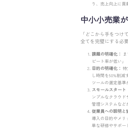
り、売上向上に貢
中小小売業が
「どこから手をつけ
全てを完璧にする必
課題の明確化：
ま
ピート率が低い」
目的の明確化：
特
し時間を50%削
ツールの選定基準
スモールスタート
ンプルなクラウド
管理システムなど
従業員への説明と
導入の目的やメリ
単な研修やサポー