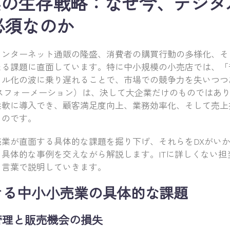
業の生存戦略：なぜ今、デジタ
必須なのか
インターネット通販の隆盛、消費者の購買行動の多様化、そ
たる課題に直面しています。特に中小規模の小売店では、「
タル化の波に乗り遅れることで、市場での競争力を失いつつ
ンスフォーメーション）は、決して大企業だけのものではあ
柔軟に導入でき、顧客満足度向上、業務効率化、そして売上
るのです。
売業が直面する具体的な課題を掘り下げ、それらをDXがい
具体的な事例を交えながら解説します。ITに詳しくない担
な言葉で説明していきます。
きる中小小売業の具体的な課題
庫管理と販売機会の損失