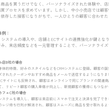
に商品を買うだけでなく、パーソナライズされた体験や、店
購買プロセスを求めています。しかし、中小小売店では顧客
に依存した接客になりがちで、一人ひとりの顧客に合わせた
。
体例：
）システムの導入や、店舗とECサイトの連携強化が鍵となり
好み、来店頻度などを一元管理することで、パーソナライズ
ル店B社の場合
身体的特徴、好みのスタイルなどをCRMシステムに登録。顧客の誕
ズされたクーポンやおすすめ商品をメールで送信するようになりま
ECサイトにも反映され、顧客はオンラインで同じブランドの関連
て、リピート顧客の購入単価が向上し、新規顧客の獲得にもつなが
カフェC社の場合
システムを導入し、顧客は来店前にスマホで注文と決済を完了でき
のレジ待ち行列が解消され、顧客はスムーズに商品を受け取れるよ