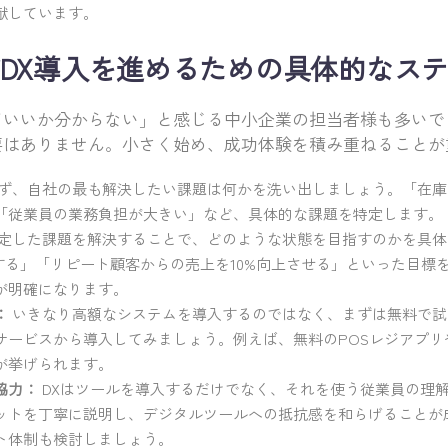
献しています。
DX導入を進めるための具体的なス
ていいか分からない」と感じる中小企業の担当者様も多いで
要はありません。小さく始め、成功体験を積み重ねることが
ず、自社の最も解決したい課題は何かを洗い出しましょう。「在庫
「従業員の業務負担が大きい」など、具体的な課題を特定します。
定した課題を解決することで、どのような状態を目指すのかを具体
減する」「リピート顧客からの売上を10%向上させる」といった目標
が明確になります。
：
いきなり高額なシステムを導入するのではなく、まずは無料で試
サービスから導入してみましょう。例えば、無料のPOSレジアプリ
が挙げられます。
協力：
DXはツールを導入するだけでなく、それを使う従業員の理
ットを丁寧に説明し、デジタルツールへの抵抗感を和らげることが
ト体制も検討しましょう。