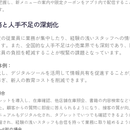
把握し、新メニューの案内や限定クーポンをアプリ内で配信するこ
す。
業務と人手不足の深刻化
定の従業員に業務が集中したり、経験の浅いスタッフへの情
ます。また、全国的な人手不足は小売業界でも深刻であり、
業員の負担を軽減することが喫緊の課題となっています。
体例：
化し、デジタルツールを活用して情報共有を促進することが
防ぎ、新人の教育コストを削減できます。
場合
レットを導入し、在庫確認、他店舗在庫照会、書籍の内容検索など
た。顧客からの質問に即座に答えられるようになり、接客の質が向
ニュアルもデジタル化され、タブレットでいつでも確認できるよう
縮され、経験の浅いスタッフも自信を持って業務に取り組めるよう
ーE社の場合