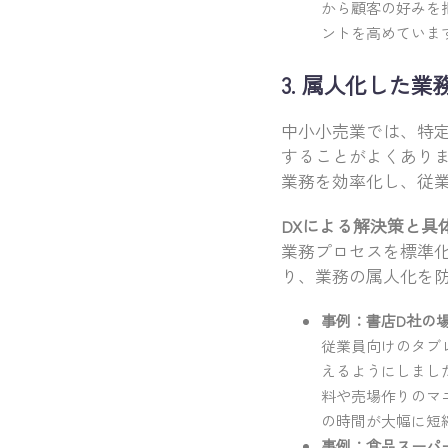
から顧客の好みを
ントを高めていま
3. 属人化した
中小小売業では、特
することがよくあり
業務を効率化し、従
DXによる解決策と具
業務プロセスを標準
り、業務の属人化を
事例：書店D社の
従業員向けのタブ
えるようにしまし
料や売場作りのマ
の時間が大幅に短
事例：食品スーパ