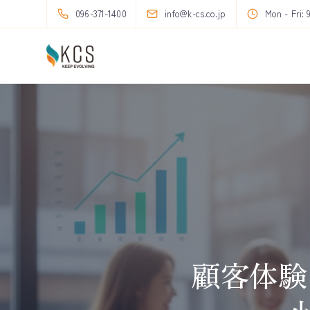
096-371-1400
info@k-cs.co.jp
Mon - Fri: 
顧客体験