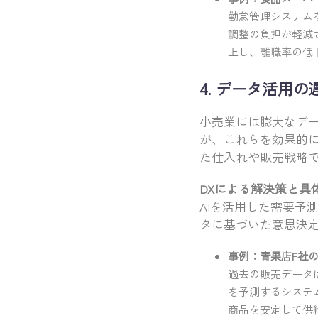
勤怠管理システム
調整の負担が軽減
上し、離職率の低
4. データ活用
小売業には膨大なデ
が、これらを効果的
た仕入れや販売戦略
DXによる解決策と具
AIを活用した需要予
タに基づいた意思決
事例：青果店F社
過去の販売データ
を予測するシステ
商品を安定して供