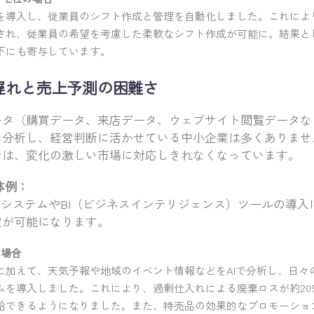
を導入し、従業員のシフト作成と管理を自動化しました。これによ
され、従業員の希望を考慮した柔軟なシフト作成が可能に。結果と
下にも寄与しています。
の遅れと売上予測の困難さ
ータ（購買データ、来店データ、ウェブサイト閲覧データな
に分析し、経営判断に活かせている中小企業は多くありませ
では、変化の激しい市場に対応しきれなくなっています。
体例：
測システムやBI（ビジネスインテリジェンス）ツールの導
定が可能になります。
の場合
に加えて、天気予報や地域のイベント情報などをAIで分析し、日々
ムを導入しました。これにより、過剰仕入れによる廃棄ロスが約20
給できるようになりました。また、特売品の効果的なプロモーショ