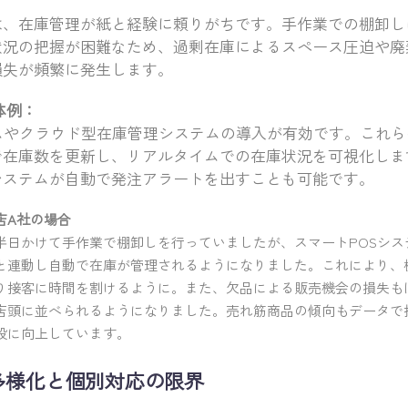
は、在庫管理が紙と経験に頼りがちです。手作業での棚卸し
状況の把握が困難なため、過剰在庫によるスペース圧迫や廃
損失が頻繁に発生します。
体例：
ムやクラウド型在庫管理システムの導入が有効です。これ
で在庫数を更新し、リアルタイムでの在庫状況を可視化しま
システムが自動で発注アラートを出すことも可能です。
店A社の場合
半日かけて手作業で棚卸しを行っていましたが、スマートPOSシス
と連動し自動で在庫が管理されるようになりました。これにより、棚
り接客に時間を割けるように。また、欠品による販売機会の損失も
店頭に並べられるようになりました。売れ筋商品の傾向もデータで
段に向上しています。
の多様化と個別対応の限界