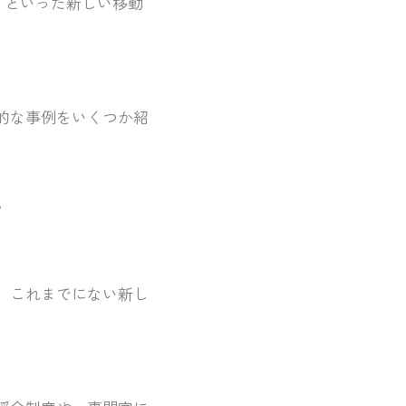
ice）といった新しい移動
的な事例をいくつか紹
。
。
、これまでにない新し