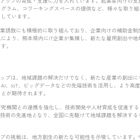
トアップの育成・支援に力を入れています。起業家向けの支
ログラム、コワーキングスペースの提供など、様々な取り組
ししています。
企業誘致にも積極的に取り組んでおり、企業向けの補助金制
により、熊本県内にIT企業が集積し、新たな雇用創出や地
ます。
アップは、地域課題の解決だけでなく、新たな産業の創出に
AI、IoT、ビッグデータなどの先端技術を活用し、より高
ことが期待されます。
研究機関との連携を強化し、技術開発や人材育成を促進する
T技術の先進地となり、全国に先駆けて地域課題を解決する
ップの挑戦は、地方創生の新たな可能性を示唆しています。