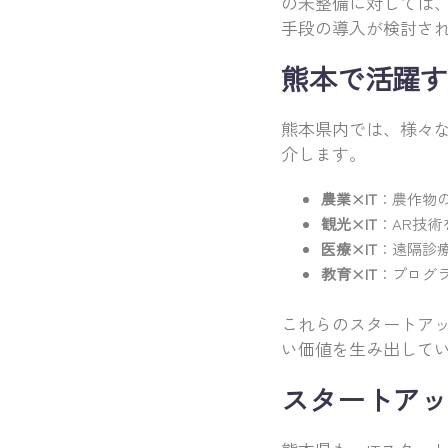
の未整備に対しては、オン
手段の導入が検討さ
熊本で活躍す
熊本県内では、様々な
介します。
農業×IT
：農作物
観光×IT
：AR技
医療×IT
：遠隔診
教育×IT
：プログ
これらのスタートアッ
い価値を生み出して
スタートアッ