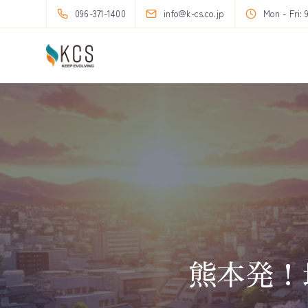
096-371-1400
info@k-cs.co.jp
Mon - Fri: 
熊本発！