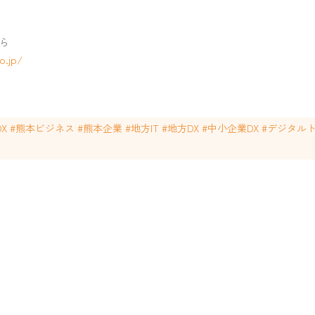
ら
o.jp/
本DX #熊本ビジネス #熊本企業 #地方IT #地方DX #中小企業DX #デジ