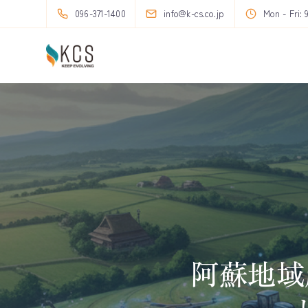
096-371-1400
info@k-cs.co.jp
Mon - Fri: 
阿蘇地域