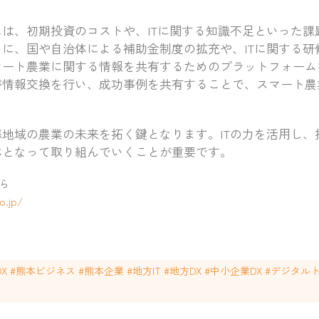
は、初期投資のコストや、ITに関する知識不足といった課
に、国や自治体による補助金制度の拡充や、ITに関する研
マート農業に関する情報を共有するためのプラットフォーム
が情報交換を行い、成功事例を共有することで、スマート農
地域の農業の未来を拓く鍵となります。ITの力を活用し、
体となって取り組んでいくことが重要です。
ら
o.jp/
本DX #熊本ビジネス #熊本企業 #地方IT #地方DX #中小企業DX #デジ