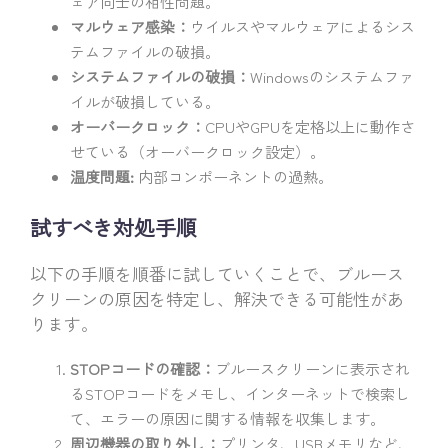
ェア同士の相性問題。
マルウェア感染：
ウイルスやマルウェアによるシス
テムファイルの破損。
システムファイルの破損：
Windowsのシステムファ
イルが破損している。
オーバークロック：
CPUやGPUを定格以上に動作さ
せている（オーバークロック設定）。
温度問題:
内部コンポーネントの過熱。
試すべき対処手順
以下の手順を順番に試していくことで、ブルース
クリーンの原因を特定し、解決できる可能性があ
ります。
STOPコードの確認：
ブルースクリーンに表示され
るSTOPコードをメモし、インターネットで検索し
て、エラーの原因に関する情報を収集します。
周辺機器の取り外し：
プリンタ、USBメモリなど、