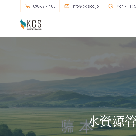
096-371-1400
info@k-cs.co.jp
Mon - Fri: 
水資源管