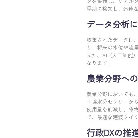
タを集積し、リアル
早期に検知し、迅速
データ分析に
収集されたデータは
り、将来の水位や流
また、AI（人工知能
なります。
農業分野への
農業分野においても、
土壌水分センサーか
使用量を削減し、作
で、最適な灌漑タイ
行政DXの推