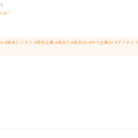
ら
o.jp/
本DX #熊本ビジネス #熊本企業 #地方IT #地方DX #中小企業DX #デジ