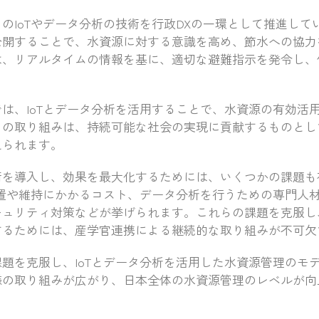
のIoTやデータ分析の技術を行政DXの一環として推進して
公開することで、水資源に対する意識を高め、節水への協力
は、リアルタイムの情報を基に、適切な避難指示を発令し、
は、IoTとデータ分析を活用することで、水資源の有効活
らの取り組みは、持続可能な社会の実現に貢献するものとし
えられます。
術を導入し、効果を最大化するためには、いくつかの課題も
設置や維持にかかるコスト、データ分析を行うための専門人
キュリティ対策などが挙げられます。これらの課題を克服し
するためには、産学官連携による継続的な取り組みが不可欠
題を克服し、IoTとデータ分析を活用した水資源管理のモ
様の取り組みが広がり、日本全体の水資源管理のレベルが向