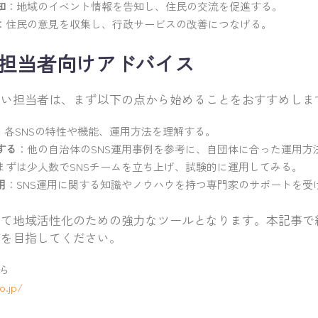
知
：地域のイベント情報を告知し、住民の交流を促進する。
：住民の意見を収集し、行政サービスの改善につなげる。
の担当者向けアドバイス
ない担当者は、まず以下の点から始めることをおすすめしま
：各SNSの特性や機能、運用方法を理解する。
する
：他の自治体のSNS運用事例を参考に、自団体に合った運用方
まずは少人数でSNSチームを立ち上げ、試験的に運用してみる。
用
：SNS運用に関する知識やノウハウを持つ専門家のサポートを受
って地域活性化のための強力なツールとなります。本記事で
用を目指してください。
ら
o.jp/