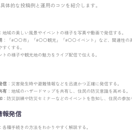
の具体的な投稿例と運用のコツを紹介します。
：地域の美しい風景やイベントの様子を写真や動画で発信する。
用
：「#〇〇市」「#〇〇観光」「#〇〇イベント」など、関連性の
やすくする。
ントの様子や観光地の魅力をライブ配信で伝える。
発信
：災害発生時や避難情報などを迅速かつ正確に発信する。
共有
：地域のハザードマップを共有し、住民の防災意識を高める。
知
：防災訓練や防災セミナーなどのイベントを告知し、住民の参加
情報発信
：各種手続きの方法をわかりやすく解説する。