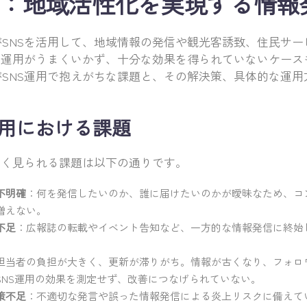
S：地域活性化を実現する情報
SNSを活用して、地域情報の発信や観光客誘致、住民サー
S運用がうまくいかず、十分な効果を得られていないケース
SNS運用で抱えがちな課題と、その解決策、具体的な運用
運用における課題
よく見られる課題は以下の通りです。
不明確
：何を発信したいのか、誰に届けたいのかが曖昧なため、コ
増えない。
不足
：広報誌の転載やイベント告知など、一方的な情報発信に終始
担当者の負担が大きく、更新が滞りがち。情報が古くなり、フォロ
SNS運用の効果を測定せず、改善につなげられていない。
策不足
：不適切な発言や誤った情報発信による炎上リスクに備えて