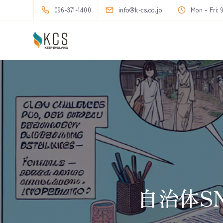
096-371-1400
info@k-cs.co.jp
Mon - Fri: 
自治体S