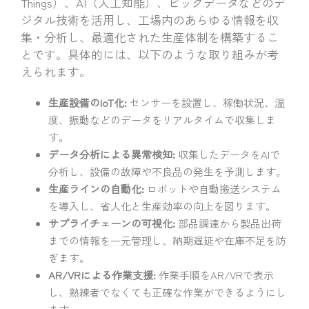
Things）、AI（人工知能）、ビッグデータなどのデ
ジタル技術を活用し、工場内のあらゆる情報を収
集・分析し、最適化された生産体制を構築するこ
とです。具体的には、以下のような取り組みが考
えられます。
生産設備のIoT化:
センサーを設置し、稼働状況、温
度、振動などのデータをリアルタイムで収集しま
す。
データ分析による異常検知:
収集したデータをAIで
分析し、設備の故障や不良品の発生を予測します。
生産ラインの自動化:
ロボットや自動搬送システム
を導入し、省人化と生産効率の向上を図ります。
サプライチェーンの可視化:
部品調達から製品出荷
までの情報を一元管理し、納期遅延や在庫不足を防
ぎます。
AR/VRによる作業支援:
作業手順をAR/VRで表示
し、熟練者でなくても正確な作業ができるようにし