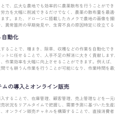
ことで、広大な農地でも効率的に農薬散布を行うことができ
と労力を大幅に削減できるだけでなく、農薬の散布量を最適
します。また、ドローンに搭載したカメラで農地の画像を撮
で、異常箇所の早期発見や、生育不良の原因特定に役立てる
る自動化
入することで、種まき、除草、収穫などの作業を自動化でき
ボットに任せることで、人手不足の解消に大きく貢献します
め、作業効率を大幅に向上させることができます。例えば
夜間でも耕うん作業を行うことが可能になり、作業時間を最
ステムの導入とオンライン販売
導入することで、在庫管理、顧客管理、売上管理などを一元
販売状況をリアルタイムで把握し、需要予測に基づいた生産
た、オンライン販売チャネルを構築することで、直接消費者