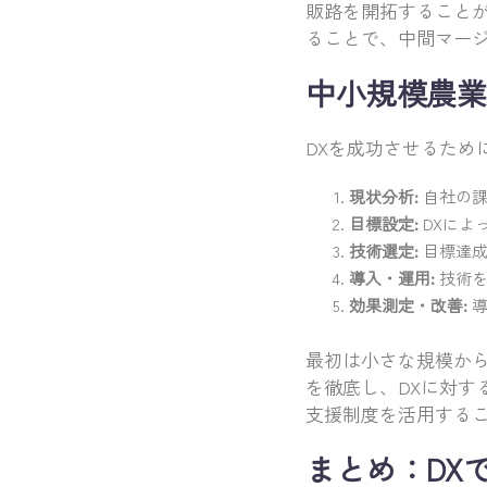
販路を開拓することが
ることで、中間マー
中小規模農業
DXを成功させるため
現状分析:
自社の課
目標設定:
DXによ
技術選定:
目標達成
導入・運用:
技術を
効果測定・改善:
導
最初は小さな規模か
を徹底し、DXに対
支援制度を活用する
まとめ：DX