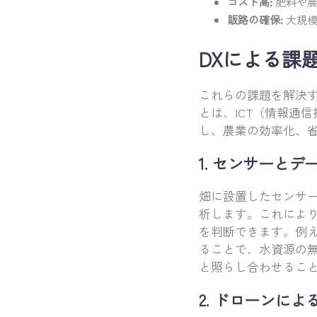
コスト高:
肥料や農
販路の確保:
大規模
DXによる課
これらの課題を解決
とは、ICT（情報通
し、農業の効率化、
1. センサーと
畑に設置したセンサ
析します。これによ
を判断できます。例
ることで、水資源の無
と照らし合わせるこ
2. ドローンに