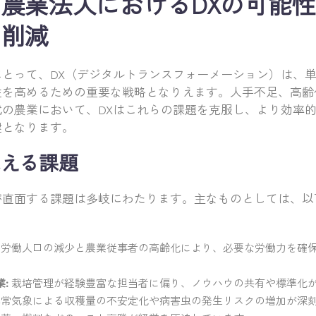
農業法人におけるDXの可能
ト削減
にとって、DX（デジタルトランスフォーメーション）は、
性を高めるための重要な戦略となりえます。人手不足、高齢
代の農業において、DXはこれらの課題を克服し、より効率
鍵となります。
える課題
が直面する課題は多岐にわたります。主なものとしては、以
労働人口の減少と農業従事者の高齢化により、必要な労働力を確
:
栽培管理が経験豊富な担当者に偏り、ノウハウの共有や標準化
常気象による収穫量の不安定化や病害虫の発生リスクの増加が深