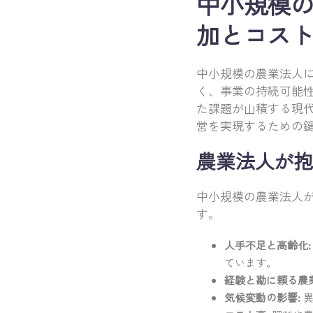
中小規模の
加とコス
中小規模の農業法人
く、事業の持続可能
た課題が山積する現
営を実現するための
農業法人が抱
中小規模の農業法人
す。
人手不足と高齢化:
ています。
経験と勘に頼る農業
気候変動の影響:
異