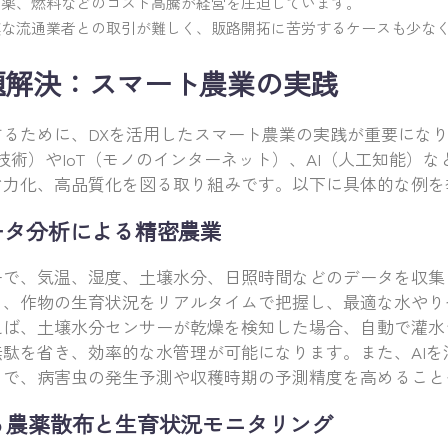
薬、燃料などのコスト高騰が経営を圧迫しています。
な流通業者との取引が難しく、販路開拓に苦労するケースも少な
題解決：スマート農業の実践
するために、DXを活用したスマート農業の実践が重要にな
信技術）やIoT（モノのインターネット）、AI（人工知能）
省力化、高品質化を図る取り組みです。以下に具体的な例を
データ分析による精密農業
ーで、気温、湿度、土壌水分、日照時間などのデータを収集
り、作物の生育状況をリアルタイムで把握し、最適な水やり
えば、土壌水分センサーが乾燥を検知した場合、自動で灌水
駄を省き、効率的な水管理が可能になります。また、AIを
とで、病害虫の発生予測や収穫時期の予測精度を高めること
よる農薬散布と生育状況モニタリング