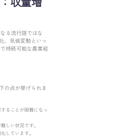
性：収量増
単なる流行語ではな
化、気候変動といっ
的で持続可能な農業経
下の点が挙げられま
保することが困難になっ
が難しい状況です。
刻化しています。