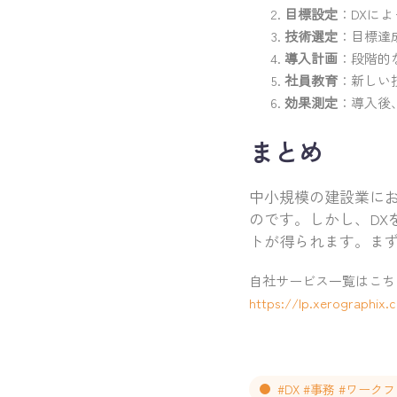
目標設定
：DXに
技術選定
：目標達
導入計画
：段階的
社員教育
：新しい
効果測定
：導入後
まとめ
中小規模の建設業に
のです。しかし、D
トが得られます。ま
自社サービス一覧はこち
https://lp.xerographix.c
#DX #事務 #ワーク