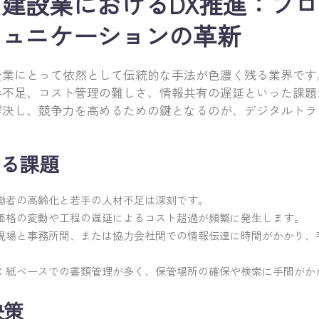
建設業におけるDX推進：プ
ミュニケーションの革新
企業にとって依然として伝統的な手法が色濃く残る業界です
手不足、コスト管理の難しさ、情報共有の遅延といった課題
解決し、競争力を高めるための鍵となるのが、デジタルトラ
る課題
働者の高齢化と若手の人材不足は深刻です。
価格の変動や工程の遅延によるコスト超過が頻繁に発生します。
現場と事務所間、または協力会社間での情報伝達に時間がかかり、
：紙ベースでの書類管理が多く、保管場所の確保や検索に手間がか
決策