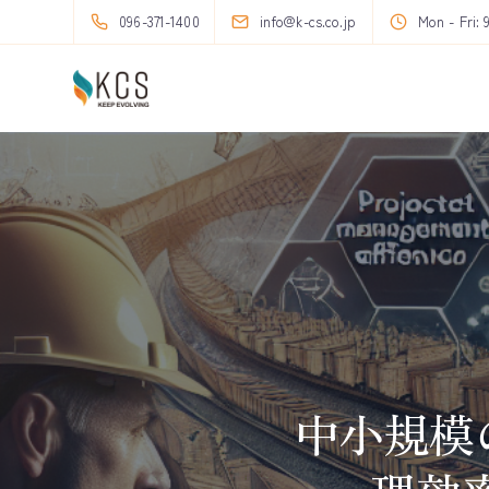
096-371-1400
info@k-cs.co.jp
Mon - Fri: 
中小規模