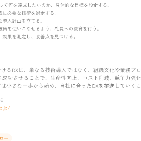
よって何を達成したいのか、具体的な目標を設定する。
成に必要な技術を選定する。
な導入計画を立てる。
技術を使いこなせるよう、社員への教育を行う。
、効果を測定し、改善点を見つける。
おけるDXは、単なる技術導入ではなく、組織文化や業務プ
Xを成功させることで、生産性向上、コスト削減、競争力強
ずは小さな一歩から始め、自社に合ったDXを推進していく
ら
o.jp/
フロー