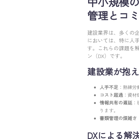
中小規模の
管理とコ
建設業界は、多くの
においては、特に人
す。これらの課題を
ン（DX）です。
建設業が抱え
人手不足
：熟練労
コスト超過
：資材
情報共有の遅延
：
ります。
書類管理の煩雑さ
DXによる解