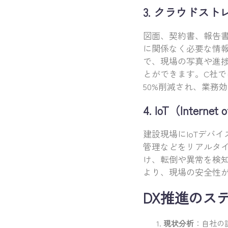
3. クラウドス
図面、契約書、報告
に関係なく必要な情
で、現場の写真や進
とができます。C社
50%削減され、業務
4. IoT（Intern
建設現場にIoTデバ
管理などをリアルタ
け、転倒や異常を検知
より、現場の安全性
DX推進のス
現状分析
：自社の