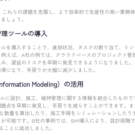
で、これらの課題を克服し、より効率的で生産性の高い業務
きましょう。
ト管理ツールの導入
ールを導入することで、進捗状況、タスクの割り当て、リソ
。例えば、A社の例では、クラウドベースのプロジェクト管
進み、遅延のリスクを早期に発見できるようになりました。
円滑になり、手戻りが大幅に減少しました。
 Information Modeling）の活用
モデルに設計、施工、維持管理に関する情報を統合したもので
問題点を早期に発見し、手戻りを減らすことができます。ま
確な数量を算出したり、施工手順をシミュレーションしたり
が可能です。B社の事例では、BIM導入により、設計段階
することに成功しました。