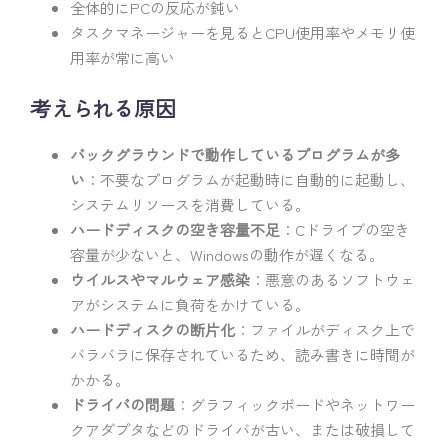
全体的にPCの反応が鈍い
タスクマネージャーを見るとCPU使用率やメモリ使
用率が常に高い
考えられる原因
バックグラウンドで動作しているプログラムが多
い
：不要なプログラムが起動時に自動的に起動し、
システムリソースを消費している。
ハードディスクの空き容量不足
：Cドライブの空き
容量が少ないと、Windowsの動作が遅くなる。
ウイルスやマルウェア感染
：悪意のあるソフトウェ
アがシステムに負荷をかけている。
ハードディスクの断片化
：ファイルがディスク上で
バラバラに保存されているため、読み書きに時間が
かかる。
ドライバの問題
：グラフィックボードやネットワー
クアダプタなどのドライバが古い、または破損して