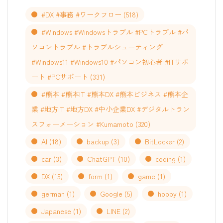
#DX #事務 #ワークフロー
(518)
#Windows #Windowsトラブル #PCトラブル #パ
ソコントラブル #トラブルシューティング
#Windows11 #Windows10 #パソコン初心者 #ITサポ
ート #PCサポート
(331)
#熊本 #熊本IT #熊本DX #熊本ビジネス #熊本企
業 #地方IT #地方DX #中小企業DX #デジタルトラン
スフォーメーション #Kumamoto
(320)
AI
(18)
backup
(3)
BitLocker
(2)
car
(3)
ChatGPT
(10)
coding
(1)
DX
(15)
form
(1)
game
(1)
german
(1)
Google
(5)
hobby
(1)
Japanese
(1)
LINE
(2)