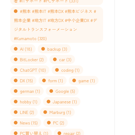
者 #ITサポート #PCサポート
(331)
#熊本 #熊本IT #熊本DX #熊本ビジネス #
熊本企業 #地方IT #地方DX #中小企業DX #デ
ジタルトランスフォーメーション
#Kumamoto
(320)
AI
(18)
backup
(3)
BitLocker
(2)
car
(3)
ChatGPT
(10)
coding
(1)
DX
(15)
form
(1)
game
(1)
german
(1)
Google
(5)
hobby
(1)
Japanese
(1)
LINE
(2)
Marburg
(1)
News
(15)
PC
(2)
PC買い替え
(1)
repair
(2)