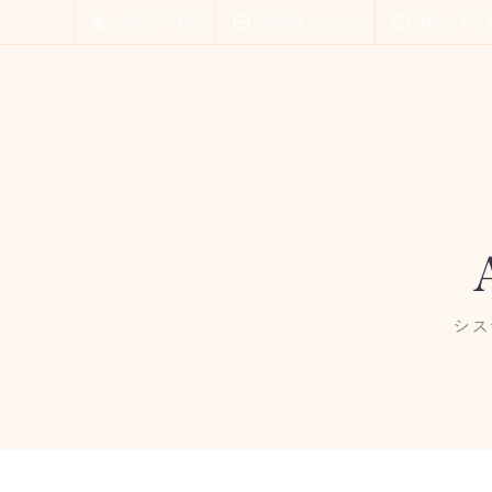
096-371-1400
info@k-cs.co.jp
Mon - Fri: 
シス