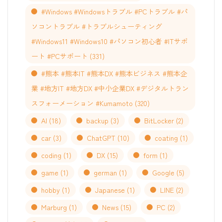
#Windows #Windowsトラブル #PCトラブル #パ
ソコントラブル #トラブルシューティング
#Windows11 #Windows10 #パソコン初心者 #ITサポ
ート #PCサポート
(331)
#熊本 #熊本IT #熊本DX #熊本ビジネス #熊本企
業 #地方IT #地方DX #中小企業DX #デジタルトラン
スフォーメーション #Kumamoto
(320)
AI
(18)
backup
(3)
BitLocker
(2)
car
(3)
ChatGPT
(10)
coating
(1)
coding
(1)
DX
(15)
form
(1)
game
(1)
german
(1)
Google
(5)
hobby
(1)
Japanese
(1)
LINE
(2)
Marburg
(1)
News
(15)
PC
(2)