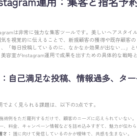
nstagram運用：集客と指名
stagramは非常に強力な集客ツールです。美しいヘアスタ
囲気を視覚的に伝えることで、新規顧客の獲得や既存顧客の
し、「毎日投稿しているのに、なかなか効果が出ない…」と
美容室がInstagram運用で成果を出すための具体的な戦
：自己満足な投稿、情報過多、ター
am運用でよく見られる課題は、以下の3点です。
施術例をただ羅列するだけで、顧客のニーズに応えられていない。
ー、料金、キャンペーン情報などを詰め込みすぎて、魅力が伝わら
確さ：
誰に向けて発信しているのかが曖昧で、共感を生まない。