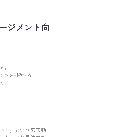
ージメント向
る。
ンツを制作する。
く。
い！」という来店動