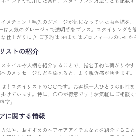
のポイントや使用した薬剤、スタイリング方法なども記載す
りイメチェン！毛先のダメージが気になっていたお客様を、
ーは人気のグレージュで透明感をプラス。スタイリングも
な仕上がりに♪ ご予約はDMまたはプロフィールのURLか
イリストの紹介
なスタイルや人柄を紹介することで、指名予約に繋がりやす
様へのメッセージなどを添えると、より親近感が湧きます。
ちは！スタイリストの〇〇です。お客様一人ひとりの個性を
掛けています。特に、〇〇が得意です！お気軽にご相談くだ
美容室」
ケアに関する情報
ア方法や、おすすめのヘアケアアイテムなどを紹介すること