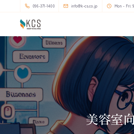
096-371-1400
info@k-cs.co.jp
Mon - Fri: 
美容室向