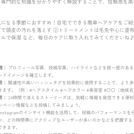
。専門的な知識を分かりやすく解説することで、信頼感を高
気になる季節におすすめ！自宅でできる簡単ヘアケアをご紹
で頭皮の汚れを落とす ②トリートメントは毛先中心に塗布
イルで保湿 など、毎日のケアに取り入れてみてくださいね
観：
プロフィール写真、投稿写真、ハイライトなどを統一感のある
ンドイメージを確立します。
用：
関連性の高いハッシュタグを効果的に使用することで、より多
ます。（例：#ヘアスタイル #ヘアカラー #美容室 #〇〇（地域
用：
24時間で消えるストーリーズは、気軽に情報を発信できる便
ンペーン情報などを投稿してみましょう。
Instagramのインサイト機能を活用して、投稿のパフォーマンス
か、どの時間帯にアクティブなユーザーが多いのかなどを把握する
できます。