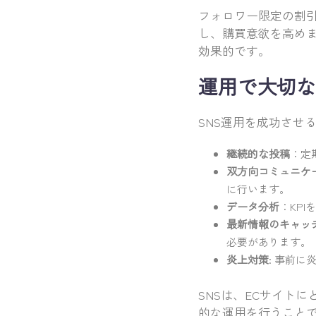
フォロワー限定の割
し、購買意欲を高め
効果的です。
運用で大切な
SNS運用を成功させ
継続的な投稿
：定
双方向コミュニケ
に行います。
データ分析
：KP
最新情報のキャッ
必要があります。
炎上対策
: 事前
SNSは、ECサイト
的な運用を行うこと