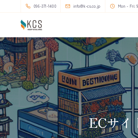
096-371-1400
info@k-cs.co.jp
Mon - Fri: 
ECサイ