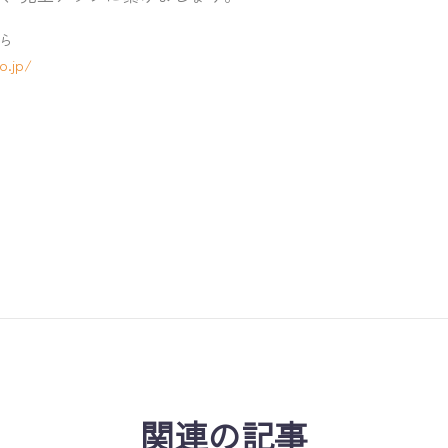
ら
o.jp/
関連の記事