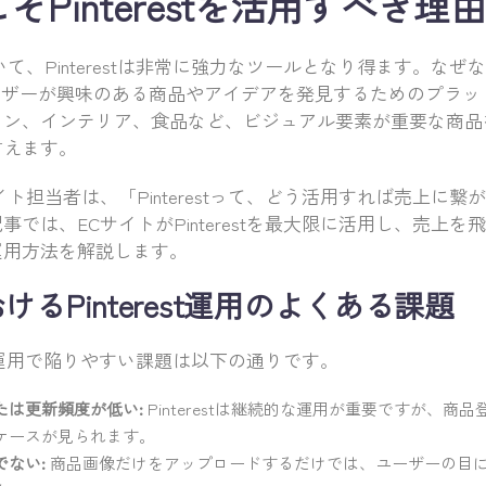
そPinterestを活用すべき理
、Pinterestは非常に強力なツールとなり得ます。なぜなら、
ーザーが興味のある商品やアイデアを発見するためのプラッ
ョン、インテリア、食品など、ビジュアル要素が重要な商品
言えます。
ト担当者は、「Pinterestって、どう活用すれば売上に
では、ECサイトがPinterestを最大限に活用し、売上
運用方法を解説します。
けるPinterest運用のよくある課題
rest運用で陥りやすい課題は以下の通りです。
たは更新頻度が低い:
Pinterestは継続的な運用が重要ですが、商
ケースが見られます。
でない:
商品画像だけをアップロードするだけでは、ユーザーの目