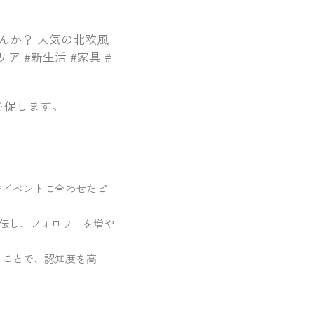
んか？ 人気の北欧風
 #新生活 #家具 #
を促します。
やイベントに合わせたピ
ントを宣伝し、フォロワーを増や
うことで、認知度を高