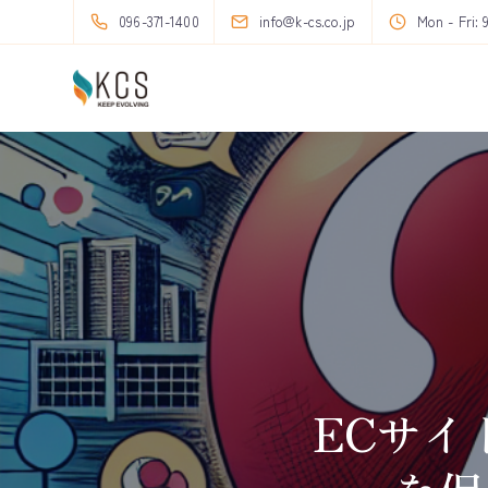
096-371-1400
info@k-cs.co.jp
Mon - Fri: 
ECサイ