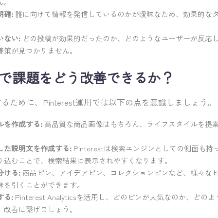
ん。
確:
誰に向けて情報を発信しているのかが曖昧なため、効果的な
いない:
どの投稿が効果的だったのか、どのようなユーザーが反応
善策が見つかりません。
st運用で課題をどう改善できるか？
ために、Pinterest運用では以下の点を意識しましょう。
ルを作成する:
高品質な商品画像はもちろん、ライフスタイルを提
。
した説明文を作成する:
Pinterestは検索エンジンとしての側面も
り込むことで、検索結果に表示されやすくなります。
分ける:
商品ピン、アイデアピン、コレクションピンなど、様々な
味を引くことができます。
る:
Pinterest Analyticsを活用し、どのピンが人気なのか、
、改善に繋げましょう。