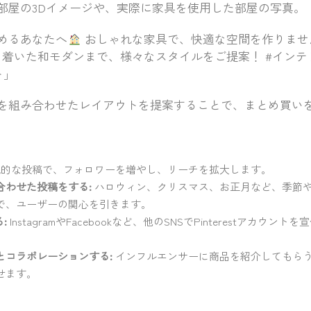
部屋の3Dイメージや、実際に家具を使用した部屋の写真。
めるあなたへ
おしゃれな家具で、快適な空間を作りませ
着いた和モダンまで、様々なスタイルをご提案！ #インテリア
ト」
を組み合わせたレイアウトを提案することで、まとめ買い
的な投稿で、フォロワーを増やし、リーチを拡大します。
合わせた投稿をする:
ハロウィン、クリスマス、お正月など、季節
で、ユーザーの関心を引きます。
:
InstagramやFacebookなど、他のSNSでPinterestアカウ
とコラボレーションする:
インフルエンサーに商品を紹介してもら
せます。