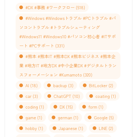
#DX #事務 #ワークフロー
(518)
#Windows #Windowsトラブル #PCトラブル #パ
ソコントラブル #トラブルシューティング
#Windows11 #Windows10 #パソコン初心者 #ITサポ
ート #PCサポート
(331)
#熊本 #熊本IT #熊本DX #熊本ビジネス #熊本企
業 #地方IT #地方DX #中小企業DX #デジタルトラン
スフォーメーション #Kumamoto
(320)
AI
(18)
backup
(3)
BitLocker
(2)
car
(3)
ChatGPT
(10)
coating
(1)
coding
(1)
DX
(15)
form
(1)
game
(1)
german
(1)
Google
(5)
hobby
(1)
Japanese
(1)
LINE
(2)