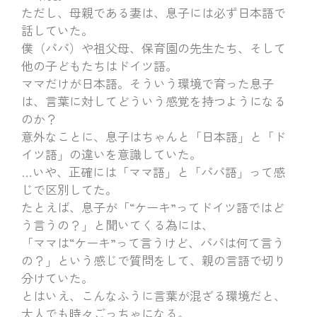
ただし、母親である妻は、息子には必ず日本語で
話していた。
僕（パパ）や祖父母、保育園の先生たち、そして
他の子どもたちはドイツ語。
ママだけが日本語。そういう環境で育った息子
は、言葉に対してどういう感覚を持つようになる
のか？
意外なことに、息子はちゃんと「日本語」と「ド
イツ語」の違いを意識していた。
…いや、正確には「ママ語」と「パパ語」って感
じで区別してた。
たとえば、息子が「“ケーキ”ってドイツ語ではど
う言うの？」と聞いてくる為には、
「ママは“ケーキ”って言うけど、パパは何て言う
の？」という感じで質問をして、親の言語で切り
分けていた。
とはいえ、こんなふうに言葉が混ざる環境だと、
大人でも時々ごっちゃになる。