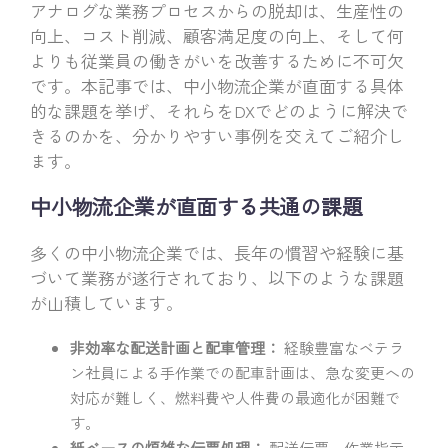
アナログな業務プロセスからの脱却は、生産性の
向上、コスト削減、顧客満足度の向上、そして何
よりも従業員の働きがいを改善するために不可欠
です。本記事では、中小物流企業が直面する具体
的な課題を挙げ、それらをDXでどのように解決で
きるのかを、分かりやすい事例を交えてご紹介し
ます。
中小物流企業が直面する共通の課題
多くの中小物流企業では、長年の慣習や経験に基
づいて業務が遂行されており、以下のような課題
が山積しています。
非効率な配送計画と配車管理：
経験豊富なベテラ
ン社員による手作業での配車計画は、急な変更への
対応が難しく、燃料費や人件費の最適化が困難で
す。
紙ベースの煩雑な伝票処理：
配送伝票、作業指示