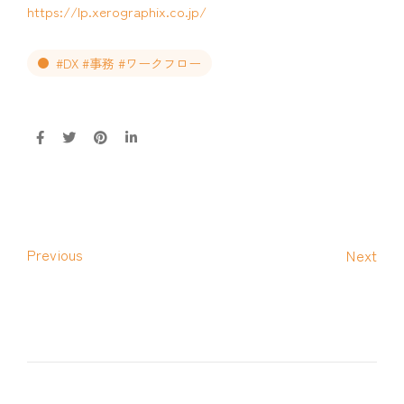
https://lp.xerographix.co.jp/
#DX #事務 #ワークフロー
Previous
Next