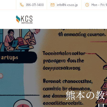
096-371-1400
info@k-cs.co.jp
Mon - Fri: 
熊本の教