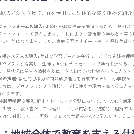
題の解決に向けて、ITを活用した具体的な取り組みを紹介
ラットフォームの導入:
地域間の教育格差を解消するため、県内の
ラットフォームを導入します。これにより、都市部の学校と同等の
とが可能になります。また、家庭学習のサポートや、不登校生徒へ
支援システムの導入:
生徒の学習データを分析し、苦手な分野や理
の学習プランを提案し、生徒は自分に合ったペースで学習を進めるこ
徒の学習状況に関する情報を基に、きめ細やかな指導を行うことがで
育の推進:
論理的思考力や問題解決能力を育成するため、小学校か
たちは、プログラミングを通じて、創造性や表現力を高めることが
繋がります。
た体験型学習の導入:
歴史や科学などの分野において、VR/ARを活
、生徒は、教科書だけでは理解しにくい内容を、視覚的に理解する
をVRで体験したり、阿蘇山の噴火の仕組みをARで学んだりするこ
望：地域全体で教育を支える仕