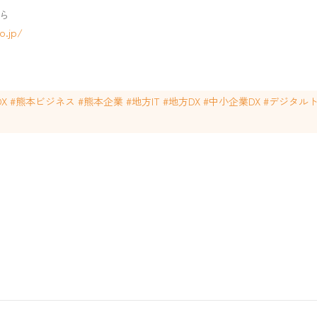
ら
o.jp/
本DX #熊本ビジネス #熊本企業 #地方IT #地方DX #中小企業DX #デジ