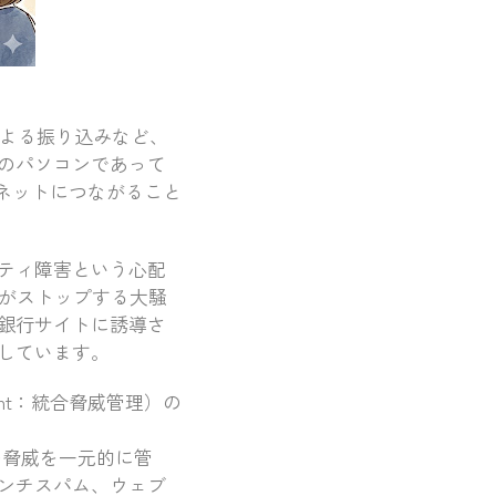
による振り込みなど、
のパソコンであって
体がネットにつながること
ティ障害という心配
務がストップする大騒
銀行サイトに誘導さ
しています。
ment：統合脅威管理）の
の脅威を一元的に管
ンチスパム、ウェブ