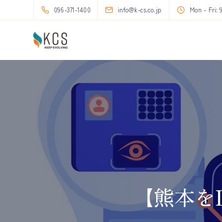
096-371-1400
info@k-cs.co.jp
Mon - Fri: 
【熊本を