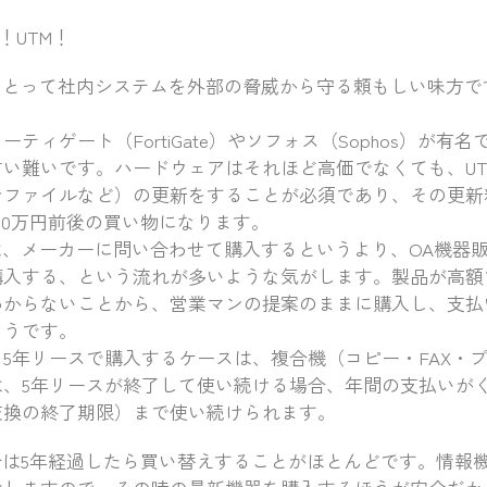
！UTM！
にとって社内システムを外部の脅威から守る頼もしい味方で
ィゲート（FortiGate）やソフォス（Sophos）が有
い難いです。ハードウェアはそれほど高価でなくても、U
ンファイルなど）の更新をすることが必須であり、その更新
00万円前後の買い物になります。
は、メーカーに問い合わせて購入するというより、OA機器
購入する、という流れが多いような気がします。製品が高額
わからないことから、営業マンの提案のままに購入し、支払
ようです。
5年リースで購入するケースは、複合機（コピー・FAX・
は、5年リースが終了して使い続ける場合、年間の支払いが
交換の終了期限）まで使い続けられます。
合は5年経過したら買い替えすることがほとんどです。情報