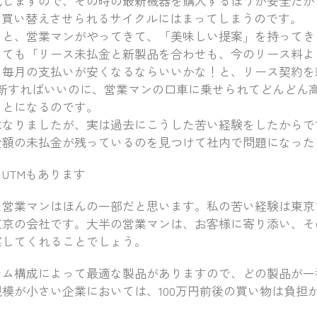
化しますので、その時の最新機器を購入するほうが安全だか
を買い替えさせられるサイクルにはまってしまうのです。
と、営業マンがやってきて、「美味しい提案」を持ってきま
くても「リース未払金と新製品を合わせも、今のリース料よ
。毎月の支払いが安くなるならいいかな！と、リース契約を
更新すればいいのに、営業マンの口車に乗せられてどんどん
ことになるのです。
なりましたが、実は過去にこうした苦い経験をしたからで
金額の未払金が残っているのを見つけて社内で問題になった
UTMもあります
営業マンはほんの一部だと思います。私の苦い経験は東京
東京の会社です。大半の営業マンは、お客様に寄り添い、そ
案してくれることでしょう。
ム構成によって最適な製品がありますので、どの製品が一
模が小さい企業においては、100万円前後の買い物は負担