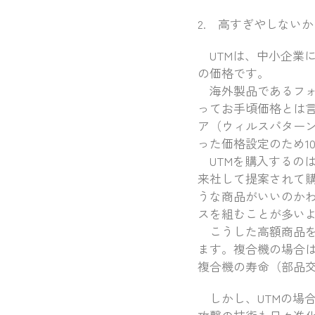
2. 高すぎやしないか
UTMは、中小企業
の価格です。
海外製品であるフォーテ
ってお手頃価格とは言
ア（ウィルスパター
った価格設定のため1
UTMを購入するの
来社して提案されて
うな商品がいいのか
スを組むことが多い
こうした高額商品を
ます。複合機の場合
複合機の寿命（部品
しかし、UTMの場