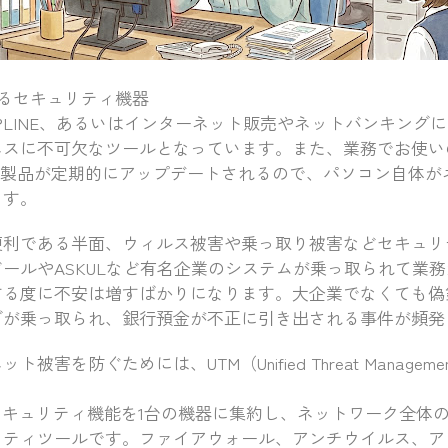
守るセキュリティ機器
LINE、あるいはインターネット販売やネットバンキング
ネスに不可欠なツールとなっています。また、業務でお使い
Office製品が定期的にアップデートされるので、パソコン自
ます。
利である半面、ウィルス被害や乗っ取り被害などセキュリ
ールやASKULなど有名企業のシステムが乗っ取られて業
する度に不安は増すばかりになります。大企業でなくても偽
グが乗っ取られ、銀行預金が不正に引き出される事件が頻発
害を防ぐためには、UTM（Unified Threat Manage
セキュリティ機能を1台の機器に集約し、ネットワーク全体
リティツールです。ファイアウォール、アンチウイルス、ア