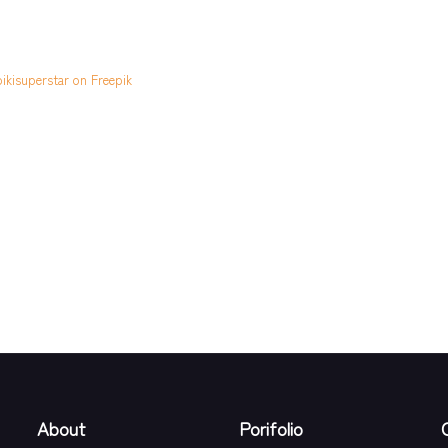
ikisuperstar on Freepik
About
Porifolio