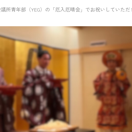
議所青年部（YEG）の「厄入厄晴会」でお祝いしていただ