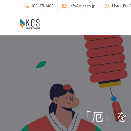
096-371-1400
info@k-cs.co.jp
Mon - Fri: 
「厄」を